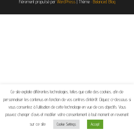
Fièrement propulsé par
WordPress
|
Thème :
Balanced Blog
Ce site exploite différentes technologies, telles que celle des cookies, afin de
personnaliser les contenus en fonction de vos centres d’intérêt. Cliquez ci-dessous si
vous consentez à l’utilisation de cette technologie en vue de ces objectifs. Vous
pouvez changer d’avis et modifier votre consentement à tout moment en revenant
sur ce site.
Cookie Settings
Accept