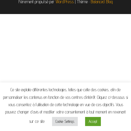
Fièrement propulsé par
WordPress
|
Thème :
Balanced Blog
Ce site exploite différentes technologies, telles que celle des cookies, afin de
personnaliser les contenus en fonction de vos centres d’intérêt. Cliquez ci-dessous si
vous consentez à l’utilisation de cette technologie en vue de ces objectifs. Vous
pouvez changer d’avis et modifier votre consentement à tout moment en revenant
sur ce site.
Cookie Settings
Accept